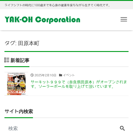
ライフシフトの時代に100歳までを心身の健康を保ちながら生きてく時代です。
Me
タグ:
田原本町
新着記事
2025年2月10日
イベント
サーキット９９９で（奈良県田原本）がオープンされま
す。ソーラーポールを取り上げて頂いています。
サイト内検索