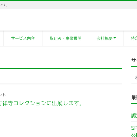
です。
サービス内容
取組み・事業展開
会社概要
特
サ
ント
最
吉祥寺コレクションに出展します。
認
S
公