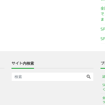
全
で
ま
S
S
サイト内検索
ブ
S