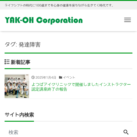
ライフシフトの時代に100歳までを心身の健康を保ちながら生きてく時代です。
Me
タグ:
発達障害
新着記事
2025年1月4日
イベント
よつばアイクリニックで開催しましたインストラクター
認定講座終了の報告
サイト内検索