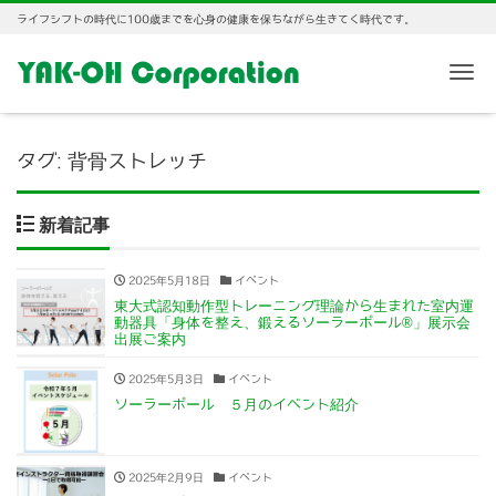
ライフシフトの時代に100歳までを心身の健康を保ちながら生きてく時代です。
Me
タグ:
背骨ストレッチ
新着記事
2025年5月18日
イベント
東大式認知動作型トレーニング理論から生まれた室内運
動器具「身体を整え、鍛えるソーラーポール®」展示会
出展ご案内
2025年5月3日
イベント
ソーラーポール ５月のイベント紹介
2025年2月9日
イベント