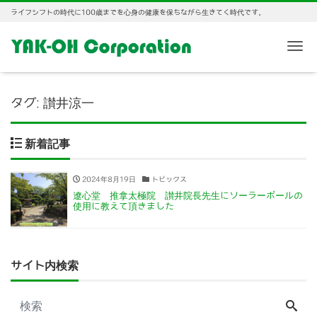
ライフシフトの時代に100歳までを心身の健康を保ちながら生きてく時代です。
Me
タグ:
讃井涼一
新着記事
2024年8月19日
トピックス
遼心堂 推拿太極院 讃井院長先生にソーラーポールの
使用に教えて頂きました
サイト内検索