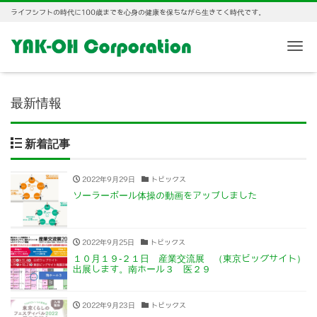
ライフシフトの時代に100歳までを心身の健康を保ちながら生きてく時代です。
Me
最新情報
新着記事
2022年9月29日
トピックス
ソーラーポール体操の動画をアップしました
2022年9月25日
トピックス
１０月１９-２１日 産業交流展 （東京ビッグサイト）
出展します。南ホール３ 医２９
2022年9月23日
トピックス