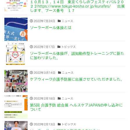
１０月１３，１４日 東京くらしのフェスティバル２０
２２https://www.tokyo-kosha.or.jp/kurafes/ 出展
します、ブース番号 １７
2022年7月24日
ニュース
ソーラーポール体操とは
2022年7月17日
トピックス
ソーラーポール体操が、認知動作型トレーニングに新た
に加わりました。
2022年3月14日
ニュース
ケアウィーク介護予防展に出展させていただきました。
2022年2月18日
ニュース
第5回 介護予防 総合展 ヘルスケアJAPANの申し込みに
ついて
2022年2月13日
トピックス